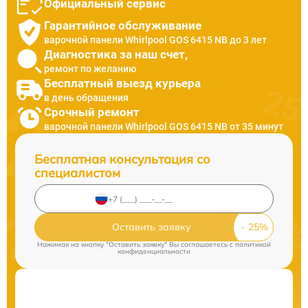
Официальный сервис
Гарантийное обслуживание
варочной панели Whirlpool GOS 6415 NB до 3 лет
Диагностика за наш счет,
ремонт по желанию
Бесплатный выезд курьера
в день обращения
Срочный ремонт
варочной панели Whirlpool GOS 6415 NB от 35 минут
Бесплатная консультация со
специалистом
Оставить заявку
Нажимая на кнопку "Оставить заявку" Вы соглашаетесь c
политикой
конфиденциальности