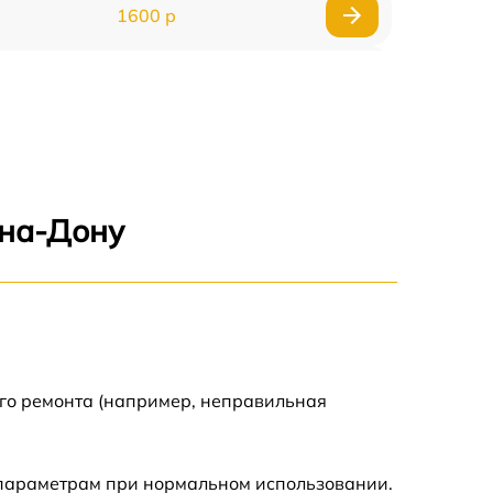
1600 р
750 р
600 р
1600 р
-на-Дону
1900 р
1600 р
ого ремонта (например, неправильная
 параметрам при нормальном использовании.