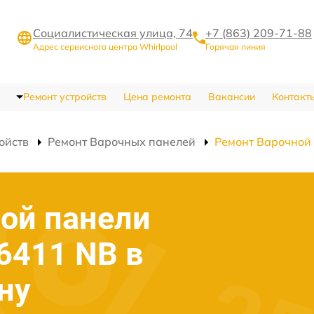
Социалистическая улица, 74
+7 (863) 209-71-88
Адрес сервисного центра Whirlpool
Горячая линия
Ремонт устройств
Цена ремонта
Вакансии
Контакт
ойств
Ремонт Варочных панелей
Ремонт Варочной
ой панели
6411 NB в
ну