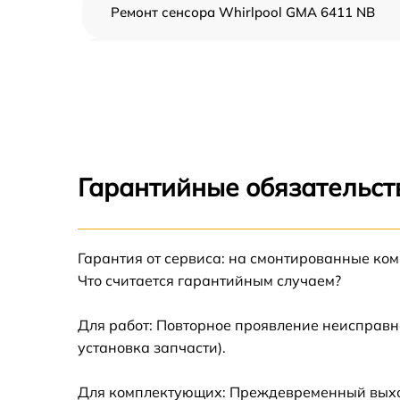
Ремонт сенсора Whirlpool GMA 6411 NB
Ремонт переключателя Whirlpool GMA 6411
NB
Разблокировка варочной панели Whirlpool
GMA 6411 NB
Замена панели управления Whirlpool GMA
6411 NB
Гарантийные обязательст
Ремонт модуля управления Whirlpool GMA
6411 NB
Гарантия от сервиса: на смонтированные ко
Замена сенсора Whirlpool GMA 6411 NB
Что считается гарантийным случаем?
Для работ: Повторное проявление неисправн
установка запчасти).
Для комплектующих: Преждевременный выход