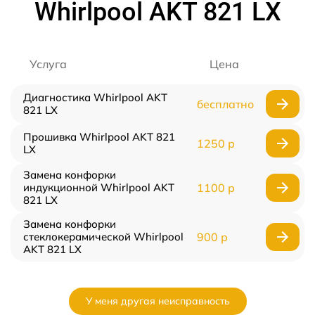
Whirlpool AKT 821 LX
Услуга
Цена
Диагностика Whirlpool AKT
бесплатно
821 LX
Прошивка Whirlpool AKT 821
1250 р
LX
Замена конфорки
индукционной Whirlpool AKT
1100 р
821 LX
Замена конфорки
стеклокерамической Whirlpool
900 р
AKT 821 LX
У меня другая неисправность