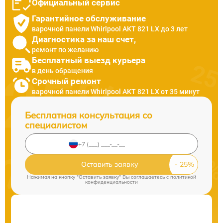
Официальный сервис
Гарантийное обслуживание
варочной панели Whirlpool AKT 821 LX до 3 лет
Диагностика за наш счет,
ремонт по желанию
Бесплатный выезд курьера
в день обращения
Срочный ремонт
варочной панели Whirlpool AKT 821 LX от 35 минут
Бесплатная консультация со
специалистом
Оставить заявку
Нажимая на кнопку "Оставить заявку" Вы соглашаетесь c
политикой
конфиденциальности