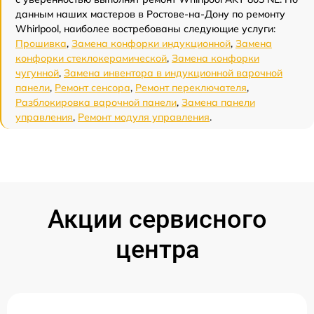
данным наших мастеров в Ростове-на-Дону по ремонту
Whirlpool, наиболее востребованы следующие услуги:
Прошивка
,
Замена конфорки индукционной
,
Замена
конфорки стеклокерамической
,
Замена конфорки
чугунной
,
Замена инвентора в индукционной варочной
панели
,
Ремонт сенсора
,
Ремонт переключателя
,
Разблокировка варочной панели
,
Замена панели
управления
,
Ремонт модуля управления
.
Акции сервисного
центра