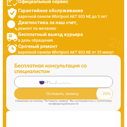
Официальный сервис
Гарантийное обслуживание
варочной панели Whirlpool AKT 803 NE до 3 лет
Диагностика за наш счет,
ремонт по желанию
Бесплатный выезд курьера
в день обращения
Срочный ремонт
варочной панели Whirlpool AKT 803 NE от 35 минут
Бесплатная консультация со
специалистом
Оставить заявку
Нажимая на кнопку "Оставить заявку" Вы соглашаетесь c
политикой
конфиденциальности