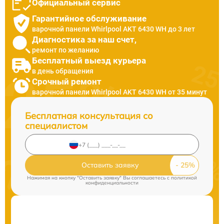
Официальный сервис
Гарантийное обслуживание
варочной панели Whirlpool AKT 6430 WH до 3 лет
Диагностика за наш счет,
ремонт по желанию
Бесплатный выезд курьера
в день обращения
Срочный ремонт
варочной панели Whirlpool AKT 6430 WH от 35 минут
Бесплатная консультация со
специалистом
Оставить заявку
Нажимая на кнопку "Оставить заявку" Вы соглашаетесь c
политикой
конфиденциальности