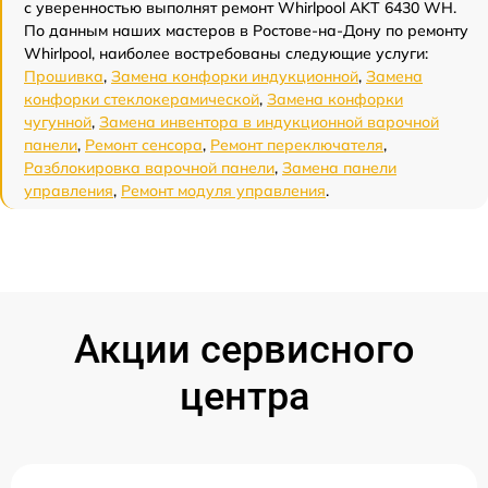
с уверенностью выполнят ремонт Whirlpool AKT 6430 WH.
По данным наших мастеров в Ростове-на-Дону по ремонту
Whirlpool, наиболее востребованы следующие услуги:
Прошивка
,
Замена конфорки индукционной
,
Замена
конфорки стеклокерамической
,
Замена конфорки
чугунной
,
Замена инвентора в индукционной варочной
панели
,
Ремонт сенсора
,
Ремонт переключателя
,
Разблокировка варочной панели
,
Замена панели
управления
,
Ремонт модуля управления
.
Акции сервисного
центра