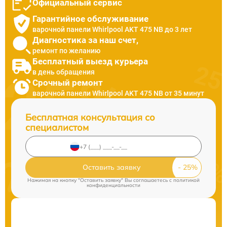
Официальный сервис
Гарантийное обслуживание
варочной панели Whirlpool AKT 475 NB до 3 лет
Диагностика за наш счет,
ремонт по желанию
Бесплатный выезд курьера
в день обращения
Срочный ремонт
варочной панели Whirlpool AKT 475 NB от 35 минут
Бесплатная консультация со
специалистом
Оставить заявку
Нажимая на кнопку "Оставить заявку" Вы соглашаетесь c
политикой
конфиденциальности