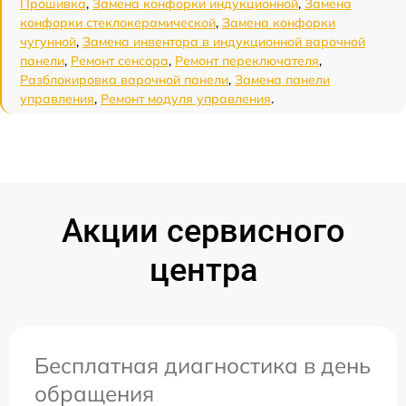
Прошивка
,
Замена конфорки индукционной
,
Замена
конфорки стеклокерамической
,
Замена конфорки
чугунной
,
Замена инвентора в индукционной варочной
панели
,
Ремонт сенсора
,
Ремонт переключателя
,
Разблокировка варочной панели
,
Замена панели
управления
,
Ремонт модуля управления
.
Акции сервисного
центра
Бесплатная диагностика в день
обращения