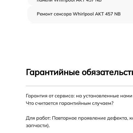
Ремонт сенсора Whirlpool AKT 457 NB
Ремонт переключателя Whirlpool AKT 457
NB
Разблокировка варочной панели Whirlpool
AKT 457 NB
Замена панели управления Whirlpool AKT
457 NB
Гарантийные обязательст
Ремонт модуля управления Whirlpool AKT
457 NB
Гарантия от сервиса: на установленные нами
Замена сенсора Whirlpool AKT 457 NB
Что считается гарантийным случаем?
Для работ: Повторное проявление дефекта, 
запчасти).