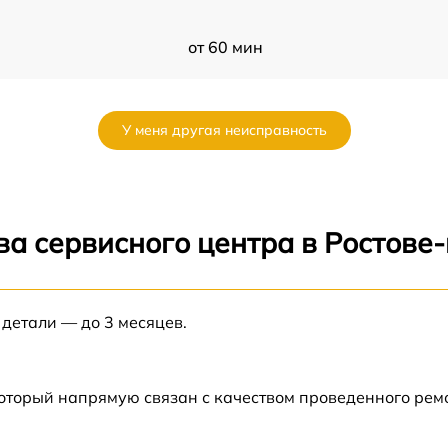
от 60 мин
от 60 мин
У меня другая неисправность
от 60 мин
от 60 мин
ва сервисного центра в Ростове
от 60 мин
 детали — до 3 месяцев.
от 60 мин
который напрямую связан с качеством проведенного рем