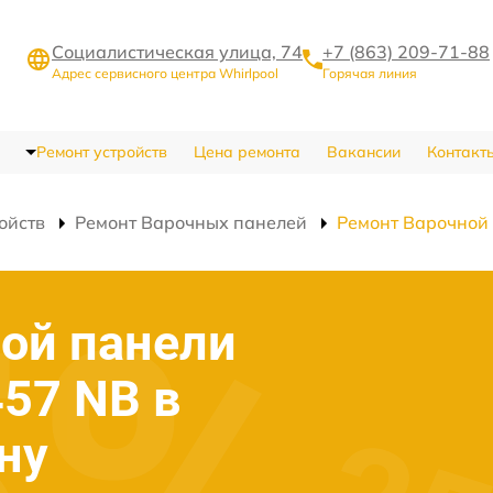
Социалистическая улица, 74
+7 (863) 209-71-88
Адрес сервисного центра Whirlpool
Горячая линия
Ремонт устройств
Цена ремонта
Вакансии
Контакт
ойств
Ремонт Варочных панелей
Ремонт Варочной
ой панели
457 NB в
ну