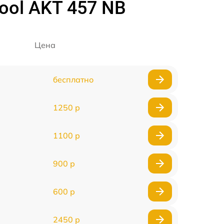
ool AKT 457 NB
Цена
бесплатно
1250 р
1100 р
900 р
600 р
2450 р