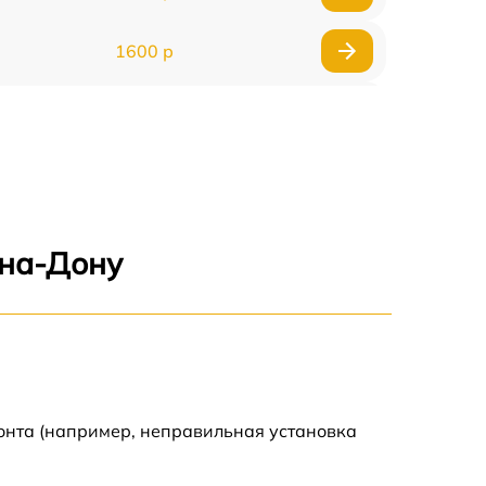
1600 р
750 р
600 р
1600 р
-на-Дону
1900 р
1600 р
онта (например, неправильная установка