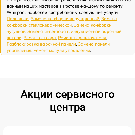
данным наших мастеров в Ростове-на-Дону по ремонту
Whirlpool, наиболее востребованы следующие услуги:
Прошивка
,
Замена конфорки индукционной
,
Замена
конфорки стеклокерамической
,
Замена конфорки
чугунной
,
Замена инвентора в индукционной варочной
панели
,
Ремонт сенсора
,
Ремонт переключателя
,
Разблокировка варочной панели
,
Замена панели
управления
,
Ремонт модуля управления
.
Акции сервисного
центра