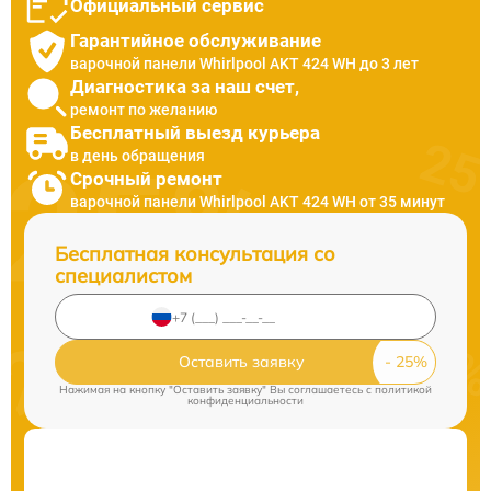
Официальный сервис
Гарантийное обслуживание
варочной панели Whirlpool AKT 424 WH до 3 лет
Диагностика за наш счет,
ремонт по желанию
Бесплатный выезд курьера
в день обращения
Срочный ремонт
варочной панели Whirlpool AKT 424 WH от 35 минут
Бесплатная консультация со
специалистом
Оставить заявку
Нажимая на кнопку "Оставить заявку" Вы соглашаетесь c
политикой
конфиденциальности