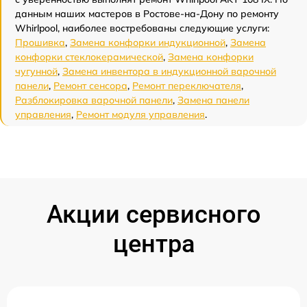
данным наших мастеров в Ростове-на-Дону по ремонту
Whirlpool, наиболее востребованы следующие услуги:
Прошивка
,
Замена конфорки индукционной
,
Замена
конфорки стеклокерамической
,
Замена конфорки
чугунной
,
Замена инвентора в индукционной варочной
панели
,
Ремонт сенсора
,
Ремонт переключателя
,
Разблокировка варочной панели
,
Замена панели
управления
,
Ремонт модуля управления
.
Акции сервисного
центра