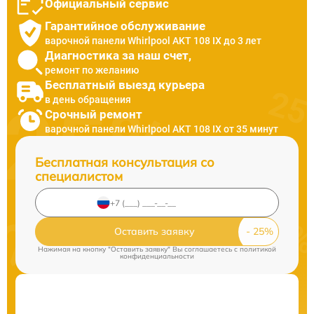
Официальный сервис
Гарантийное обслуживание
варочной панели Whirlpool AKT 108 IX до 3 лет
Диагностика за наш счет,
ремонт по желанию
Бесплатный выезд курьера
в день обращения
Срочный ремонт
варочной панели Whirlpool AKT 108 IX от 35 минут
Бесплатная консультация со
специалистом
Оставить заявку
Нажимая на кнопку "Оставить заявку" Вы соглашаетесь c
политикой
конфиденциальности