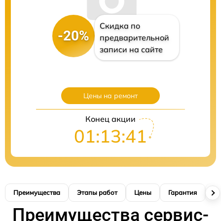
Скидка по
-20%
предварительной
записи на сайте
Цены на ремонт
Конец акции
01:13:40
Преимущества
Этапы работ
Цены
Гарантия
М
Преимущества сервис-