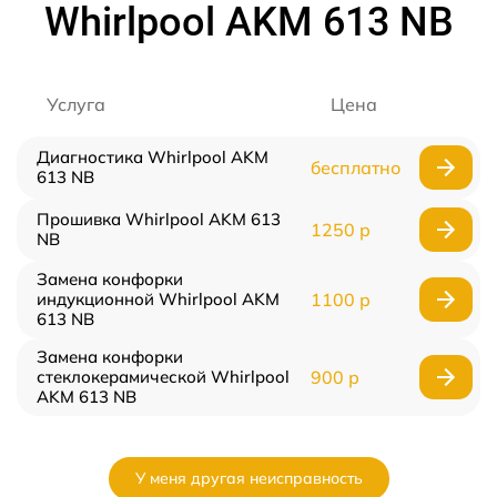
Whirlpool AKM 613 NB
Услуга
Цена
Диагностика Whirlpool AKM
бесплатно
613 NB
Прошивка Whirlpool AKM 613
1250 р
NB
Замена конфорки
индукционной Whirlpool AKM
1100 р
613 NB
Замена конфорки
стеклокерамической Whirlpool
900 р
AKM 613 NB
У меня другая неисправность