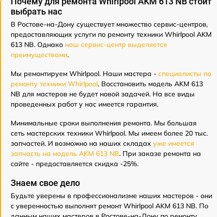
Почему для ремонта Whirlpool AKM 613 NB стоит
выбрать нас
В Ростове-на-Дону существует множество сервис-центров,
предоставляющих услуги по ремонту техники Whirlpool AKM
613 NB. Однако
наш сервис-центр выделяется
преимуществами
.
Мы ремонтируем Whirlpool. Наши мастера -
специалисты по
ремонту техники Whirlpool
. Восстановить модель AKM 613
NB для мастеров не будет новой задачей. На все виды
проведенных работ у нас имеется гарантия.
Минимальные сроки выполнения ремонта. Мы большая
сеть мастерских техники Whirlpool. Мы имеем более 20 тыс.
запчастей. И возможно на наших складах
уже имеется
запчасть на модель AKM 613 NB
. При заказе ремонта на
сайте - предоставляется скидка -25%.
Знаем свое дело
Будьте уверены в профессионализме наших мастеров - они
с уверенностью выполнят ремонт Whirlpool AKM 613 NB. По
данным наших мастеров в Ростове-на-Дону по ремонту