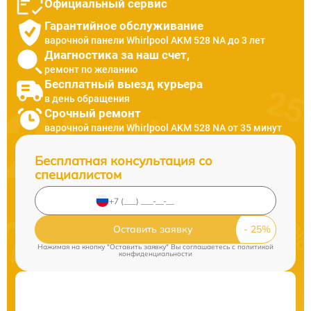
Официальный сервис
Гарантийное обслуживание
варочной панели Whirlpool AKM 528 NA до 3 лет
Диагностика за наш счет,
ремонт по желанию
Бесплатный выезд курьера
в день обращения
Срочный ремонт
варочной панели Whirlpool AKM 528 NA от 35 минут
Бесплатная консультация со
специалистом
Оставить заявку
Нажимая на кнопку "Оставить заявку" Вы соглашаетесь c
политикой
конфиденциальности