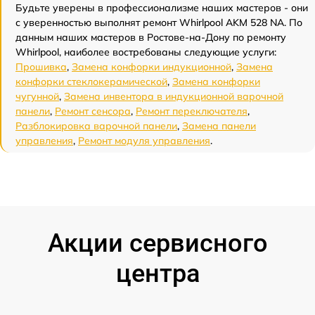
Будьте уверены в профессионализме наших мастеров - они
с уверенностью выполнят ремонт Whirlpool AKM 528 NA. По
данным наших мастеров в Ростове-на-Дону по ремонту
Whirlpool, наиболее востребованы следующие услуги:
Прошивка
,
Замена конфорки индукционной
,
Замена
конфорки стеклокерамической
,
Замена конфорки
чугунной
,
Замена инвентора в индукционной варочной
панели
,
Ремонт сенсора
,
Ремонт переключателя
,
Разблокировка варочной панели
,
Замена панели
управления
,
Ремонт модуля управления
.
Акции сервисного
центра