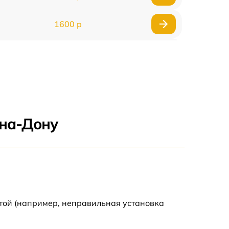
1600 р
750 р
600 р
1600 р
-на-Дону
1900 р
1600 р
той (например, неправильная установка