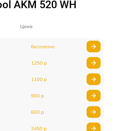
ool AKM 520 WH
Цена
бесплатно
1250 р
1100 р
900 р
600 р
2450 р