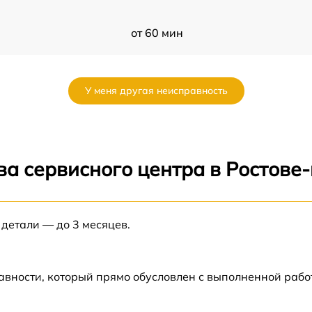
от 60 мин
от 60 мин
У меня другая неисправность
от 60 мин
от 60 мин
ва сервисного центра в Ростове
от 60 мин
 детали — до 3 месяцев.
от 60 мин
авности, который прямо обусловлен с выполненной рабо