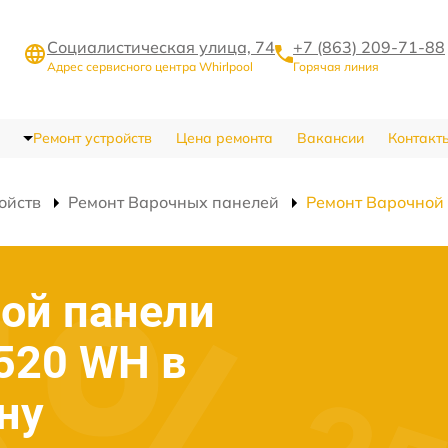
Социалистическая улица, 74
+7 (863) 209-71-88
Адрес сервисного центра Whirlpool
Горячая линия
Ремонт устройств
Цена ремонта
Вакансии
Контакт
ойств
Ремонт Варочных панелей
Ремонт Варочной
ой панели
 520 WH в
ну