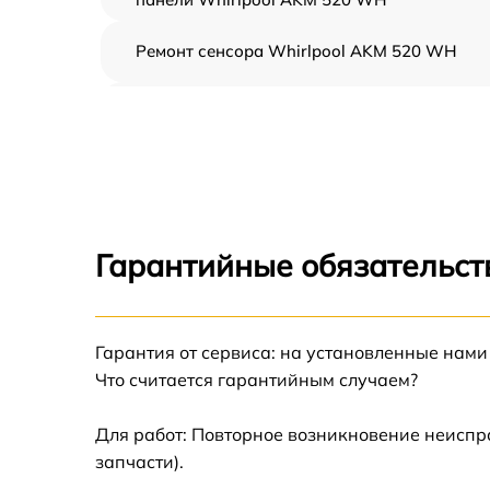
Ремонт сенсора Whirlpool AKM 520 WH
Ремонт переключателя Whirlpool AKM 520
WH
Разблокировка варочной панели Whirlpool
AKM 520 WH
Замена панели управления Whirlpool AKM
520 WH
Гарантийные обязательст
Ремонт модуля управления Whirlpool AKM
520 WH
Гарантия от сервиса: на установленные нами
Замена сенсора Whirlpool AKM 520 WH
Что считается гарантийным случаем?
Для работ: Повторное возникновение неиспр
запчасти).