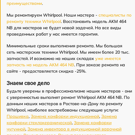
преимуществами
.
Мы ремонтируем Whirlpool. Наши мастера -
специалисты по
ремонту техники Whirlpool
. Восстановить модель AKM 464
NB для мастеров не будет новой задачей. На все виды
проведенных работ у нас имеется гарантия.
Минимальные сроки выполнения ремонта. Мы большая
сеть мастерских техники Whirlpool. Мы имеем более 20 тыс.
запчастей. И возможно на наших складах
уже имеется
запчасть на модель AKM 464 NB
. При заказе ремонта на
сайте - предоставляется скидка -25%.
Знаем свое дело
Будьте уверены в профессионализме наших мастеров - они
с уверенностью выполнят ремонт Whirlpool AKM 464 NB. По
данным наших мастеров в Ростове-на-Дону по ремонту
Whirlpool, наиболее востребованы следующие услуги:
Прошивка
,
Замена конфорки индукционной
,
Замена
конфорки стеклокерамической
,
Замена конфорки
чугунной
,
Замена инвентора в индукционной варочной