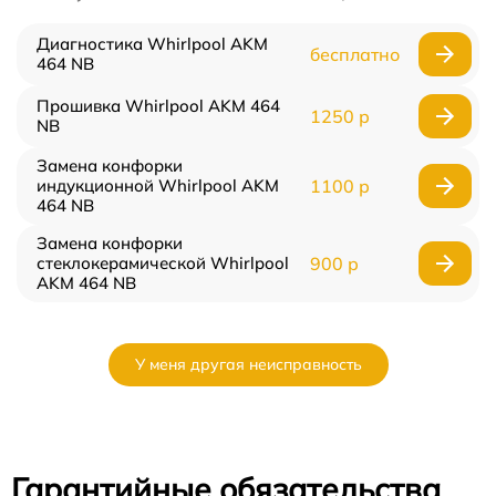
Диагностика Whirlpool AKM
бесплатно
464 NB
Прошивка Whirlpool AKM 464
1250 р
NB
Замена конфорки
индукционной Whirlpool AKM
1100 р
464 NB
Замена конфорки
стеклокерамической Whirlpool
900 р
AKM 464 NB
У меня другая неисправность
Гарантийные обязательства