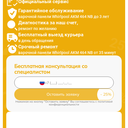
Официальный сервис
Гарантийное обслуживание
варочной панели Whirlpool AKM 464 NB до 3 лет
Диагностика за наш счет,
ремонт по желанию
Бесплатный выезд курьера
в день обращения
Срочный ремонт
варочной панели Whirlpool AKM 464 NB от 35 минут
Бесплатная консультация со
специалистом
Оставить заявку
Нажимая на кнопку "Оставить заявку" Вы соглашаетесь c
политикой
конфиденциальности