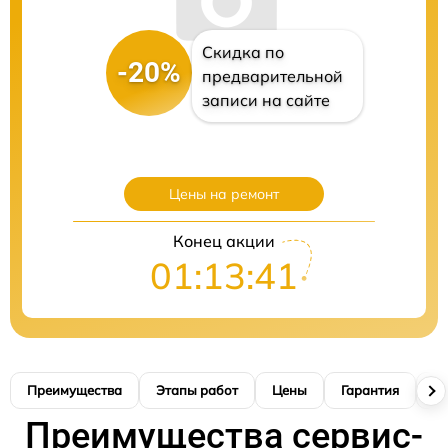
Скидка по
-20%
предварительной
записи на сайте
Цены на ремонт
Конец акции
01:13:40
Преимущества
Этапы работ
Цены
Гарантия
М
Преимущества сервис-