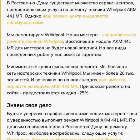
В Ростове-на-Дону существует множество сервис-центров,
предоставляющих услуги по ремонту техники Whirlpool AKM
441 MR. Однако
наш сервис-центр выделяется
преимуществами
.
Мы ремонтируем Whirlpool. Наши мастера -
специалисты по
ремонту техники Whirlpool
. Восстановить модель AKM 441
MR для мастеров не будет новой задачей. На все виды
проведенных работ у нас имеется гарантия.
Минимальные сроки выполнения ремонта. Мы большая
сеть мастерских техники Whirlpool. Мы имеем более 20 тыс.
запчастей. И возможно на наших складах
уже имеется
запчасть на модель AKM 441 MR
. При заказе ремонта на
сайте - предоставляется скидка -25%.
Знаем свое дело
Будьте уверены в профессионализме наших мастеров - они
с уверенностью выполнят ремонт Whirlpool AKM 441 MR. По
данным наших мастеров в Ростове-на-Дону по ремонту
Whirlpool, наиболее востребованы следующие услуги:
Прошивка
,
Замена конфорки индукционной
,
Замена