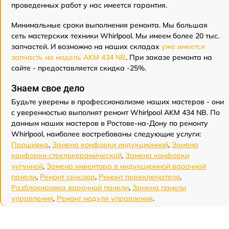
проведенных работ у нас имеется гарантия.
Минимальные сроки выполнения ремонта. Мы большая
сеть мастерских техники Whirlpool. Мы имеем более 20 тыс.
запчастей. И возможно на наших складах
уже имеется
запчасть на модель AKM 434 NB
. При заказе ремонта на
сайте - предоставляется скидка -25%.
Знаем свое дело
Будьте уверены в профессионализме наших мастеров - они
с уверенностью выполнят ремонт Whirlpool AKM 434 NB. По
данным наших мастеров в Ростове-на-Дону по ремонту
Whirlpool, наиболее востребованы следующие услуги:
Прошивка
,
Замена конфорки индукционной
,
Замена
конфорки стеклокерамической
,
Замена конфорки
чугунной
,
Замена инвентора в индукционной варочной
панели
,
Ремонт сенсора
,
Ремонт переключателя
,
Разблокировка варочной панели
,
Замена панели
управления
,
Ремонт модуля управления
.