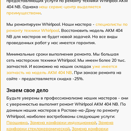
предоставляющих услуги по ремонту техники Whirlpool AKM
404 NB. Однако
наш сервис-центр выделяется
преимуществами
.
Мы ремонтируем Whirlpool. Наши мастера -
специалисты по
ремонту техники Whirlpool
. Восстановить модель AKM 404
NB для мастеров не будет новой задачей. На все виды
проведенных работ у нас имеется гарантия.
Минимальные сроки выполнения ремонта. Мы большая
сеть мастерских техники Whirlpool. Мы имеем более 20 тыс.
запчастей. И возможно на наших складах
уже имеется
запчасть на модель AKM 404 NB
. При заказе ремонта на
сайте - предоставляется скидка -25%.
Знаем свое дело
Будьте уверены в профессионализме наших мастеров - они
с уверенностью выполнят ремонт Whirlpool AKM 404 NB. По
данным наших мастеров в Ростове-на-Дону по ремонту
Whirlpool, наиболее востребованы следующие услуги:
Прошивка
,
Замена конфорки индукционной
,
Замена
конфорки стеклокерамической
,
Замена конфорки