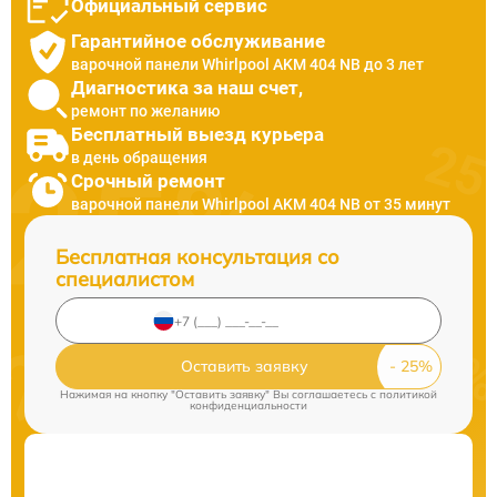
Официальный сервис
Гарантийное обслуживание
варочной панели Whirlpool AKM 404 NB до 3 лет
Диагностика за наш счет,
ремонт по желанию
Бесплатный выезд курьера
в день обращения
Срочный ремонт
варочной панели Whirlpool AKM 404 NB от 35 минут
Бесплатная консультация со
специалистом
Оставить заявку
Нажимая на кнопку "Оставить заявку" Вы соглашаетесь c
политикой
конфиденциальности