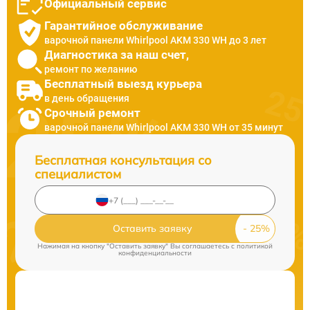
Официальный сервис
Гарантийное обслуживание
варочной панели Whirlpool AKM 330 WH до 3 лет
Диагностика за наш счет,
ремонт по желанию
Бесплатный выезд курьера
в день обращения
Срочный ремонт
варочной панели Whirlpool AKM 330 WH от 35 минут
Бесплатная консультация со
специалистом
Оставить заявку
Нажимая на кнопку "Оставить заявку" Вы соглашаетесь c
политикой
конфиденциальности