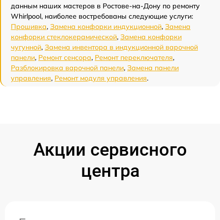
данным наших мастеров в Ростове-на-Дону по ремонту
Whirlpool, наиболее востребованы следующие услуги:
Прошивка
,
Замена конфорки индукционной
,
Замена
конфорки стеклокерамической
,
Замена конфорки
чугунной
,
Замена инвентора в индукционной варочной
панели
,
Ремонт сенсора
,
Ремонт переключателя
,
Разблокировка варочной панели
,
Замена панели
управления
,
Ремонт модуля управления
.
Акции сервисного
центра