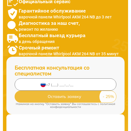
Официальный сервис
Гарантийное обслуживание
варочной панели Whirlpool AKM 264 NB до 3 лет
Диагностика за наш счет,
ремонт по желанию
Бесплатный выезд курьера
в день обращения
Срочный ремонт
варочной панели Whirlpool AKM 264 NB от 35 минут
Бесплатная консультация со
специалистом
Оставить заявку
Нажимая на кнопку "Оставить заявку" Вы соглашаетесь c
политикой
конфиденциальности