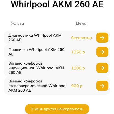
Whirlpool AKM 260 AE
Услуга
Цена
Диагностика Whirlpool AKM
бесплатно
260 AE
Прошивка Whirlpool AKM 260
1250 р
AE
Замена конфорки
индукционной Whirlpool AKM
1100 р
260 AE
Замена конфорки
стеклокерамической Whirlpool
900 р
AKM 260 AE
У меня другая неисправность