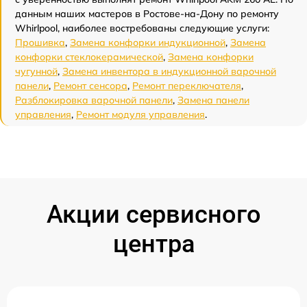
данным наших мастеров в Ростове-на-Дону по ремонту
Whirlpool, наиболее востребованы следующие услуги:
Прошивка
,
Замена конфорки индукционной
,
Замена
конфорки стеклокерамической
,
Замена конфорки
чугунной
,
Замена инвентора в индукционной варочной
панели
,
Ремонт сенсора
,
Ремонт переключателя
,
Разблокировка варочной панели
,
Замена панели
управления
,
Ремонт модуля управления
.
Акции сервисного
центра