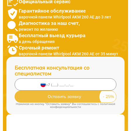
Официальный сервис
Гарантийное обслуживание
варочной панели Whirlpool AKM 260 AE до 3 лет
Диагностика за наш счет,
ремонт по желанию
Бесплатный выезд курьера
в день обращения
Срочный ремонт
варочной панели Whirlpool AKM 260 AE от 35 минут
Бесплатная консультация со
специалистом
Оставить заявку
Нажимая на кнопку "Оставить заявку" Вы соглашаетесь c
политикой
конфиденциальности