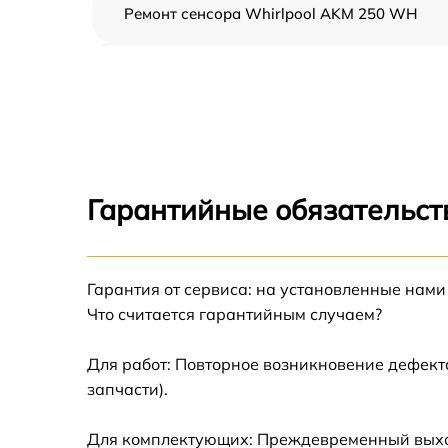
Ремонт сенсора Whirlpool AKM 250 WH
Ремонт переключателя Whirlpool AKM 250
WH
Разблокировка варочной панели Whirlpool
AKM 250 WH
Замена панели управления Whirlpool AKM
250 WH
Гарантийные обязательст
Ремонт модуля управления Whirlpool AKM
250 WH
Гарантия от сервиса: на установленные нами
Замена сенсора Whirlpool AKM 250 WH
Что считается гарантийным случаем?
Для работ: Повторное возникновение дефект
запчасти).
Для комплектующих: Преждевременный выход