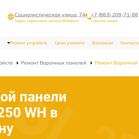
Социалистическая улица, 74
+7 (863) 209-71-88
Адрес сервисного центра Whirlpool
Горячая линия
Ремонт устройств
Цена ремонта
Вакансии
Контакт
ойств
Ремонт Варочных панелей
Ремонт Варочной
ой панели
 250 WH в
ну