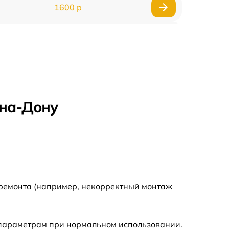
1600 р
750 р
600 р
1600 р
-на-Дону
1900 р
1600 р
 ремонта (например, некорректный монтаж
 параметрам при нормальном использовании.