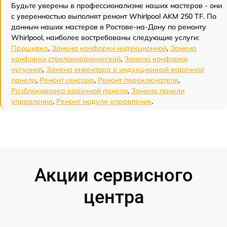
Будьте уверены в профессионализме наших мастеров - они
с уверенностью выполнят ремонт Whirlpool AKM 250 TF. По
данным наших мастеров в Ростове-на-Дону по ремонту
Whirlpool, наиболее востребованы следующие услуги:
Прошивка
,
Замена конфорки индукционной
,
Замена
конфорки стеклокерамической
,
Замена конфорки
чугунной
,
Замена инвентора в индукционной варочной
панели
,
Ремонт сенсора
,
Ремонт переключателя
,
Разблокировка варочной панели
,
Замена панели
управления
,
Ремонт модуля управления
.
Акции сервисного
центра