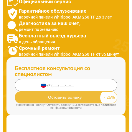
Официальный сервис
Гарантийное обслуживание
варочной панели Whirlpool AKM 250 TF до 3 лет
Диагностика за наш счет,
ремонт по желанию
Бесплатный выезд курьера
в день обращения
Срочный ремонт
варочной панели Whirlpool AKM 250 TF от 35 минут
Бесплатная консультация со
специалистом
Оставить заявку
Нажимая на кнопку "Оставить заявку" Вы соглашаетесь c
политикой
конфиденциальности