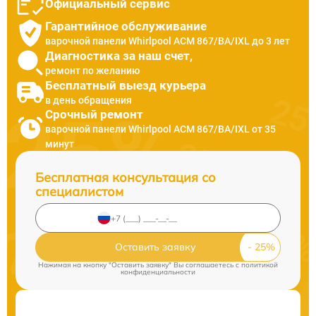
Официальный сервис
Гарантийное обслуживание
варочной панели Whirlpool ACM 867/BA/IXL до 3 лет
Диагностика за наш счет,
ремонт по желанию
Бесплатный выезд курьера
в день обращения
Срочный ремонт
варочной панели Whirlpool ACM 867/BA/IXL от 35
минут
Бесплатная консультация со
специалистом
Оставить заявку
Нажимая на кнопку "Оставить заявку" Вы соглашаетесь c
политикой
конфиденциальности