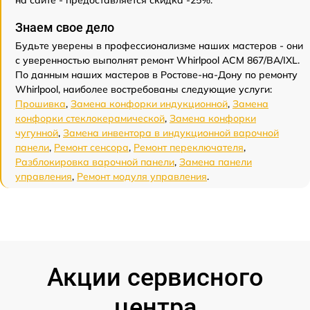
на сайте - предоставляется скидка -25%.
Знаем свое дело
Будьте уверены в профессионализме наших мастеров - они
с уверенностью выполнят ремонт Whirlpool ACM 867/BA/IXL.
По данным наших мастеров в Ростове-на-Дону по ремонту
Whirlpool, наиболее востребованы следующие услуги:
Прошивка
,
Замена конфорки индукционной
,
Замена
конфорки стеклокерамической
,
Замена конфорки
чугунной
,
Замена инвентора в индукционной варочной
панели
,
Ремонт сенсора
,
Ремонт переключателя
,
Разблокировка варочной панели
,
Замена панели
управления
,
Ремонт модуля управления
.
Акции сервисного
центра