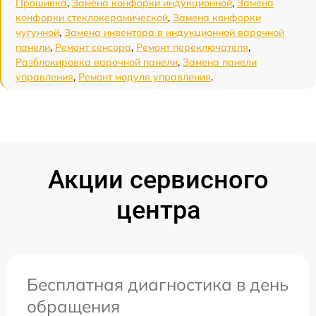
Прошивка
,
Замена конфорки индукционной
,
Замена
конфорки стеклокерамической
,
Замена конфорки
чугунной
,
Замена инвентора в индукционной варочной
панели
,
Ремонт сенсора
,
Ремонт переключателя
,
Разблокировка варочной панели
,
Замена панели
управления
,
Ремонт модуля управления
.
Акции сервисного
центра
Бесплатная диагностика в день
обращения