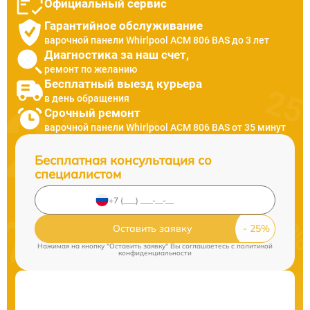
Официальный сервис
Гарантийное обслуживание
варочной панели Whirlpool ACM 806 BAS до 3 лет
Диагностика за наш счет,
ремонт по желанию
Бесплатный выезд курьера
в день обращения
Срочный ремонт
варочной панели Whirlpool ACM 806 BAS от 35 минут
Бесплатная консультация со
специалистом
Оставить заявку
Нажимая на кнопку "Оставить заявку" Вы соглашаетесь c
политикой
конфиденциальности