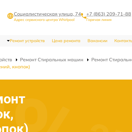
Социалистическая улица, 74
+7 (863) 209-71-88
Адрес сервисного центра Whirlpool
Горячая линия
Ремонт устройств
Цена ремонта
Вакансии
Контакт
ойств
Ремонт Стиральных машин
Ремонт Стираль
ний, кнопок)
монт
ок,
опок)