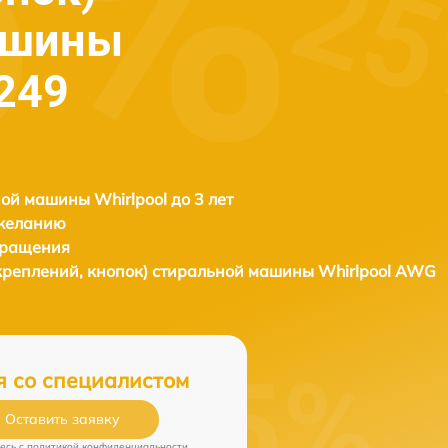
ашины
 249
ой машины Whirlpool до 3 лет
 желанию
бращения
креплений, кнопок) стиральной машины
Whirlpool AWG
я со специалистом
Оставить заявку
есь c
политикой конфиденциальности