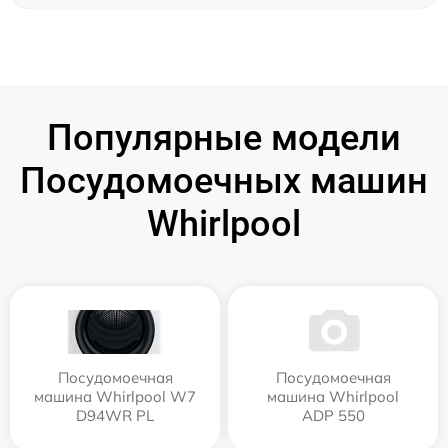
Популярные модели
Посудомоечных машин
Whirlpool
Посудомоечная
Посудомоечная
машина Whirlpool W7
машина Whirlpool
D94WR PL
ADP 550