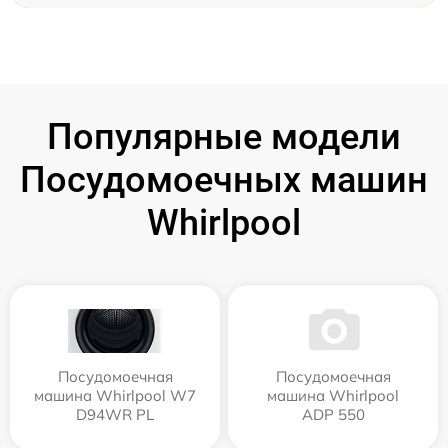
Популярные модели
Посудомоечных машин
Whirlpool
Посудомоечная
Посудомоечная
машина Whirlpool W7
машина Whirlpool
D94WR PL
ADP 550