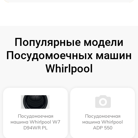
Популярные модели
Посудомоечных машин
Whirlpool
Посудомоечная
Посудомоечная
машина Whirlpool W7
машина Whirlpool
D94WR PL
ADP 550