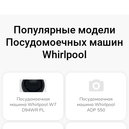
Популярные модели
Посудомоечных машин
Whirlpool
Посудомоечная
Посудомоечная
машина Whirlpool W7
машина Whirlpool
D94WR PL
ADP 550