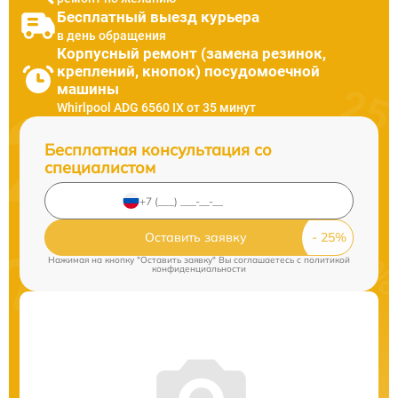
Бесплатный выезд курьера
в день обращения
Корпусный ремонт (замена резинок,
креплений, кнопок) посудомоечной
машины
Whirlpool ADG 6560 IX от 35 минут
Бесплатная консультация со
специалистом
Оставить заявку
Нажимая на кнопку "Оставить заявку" Вы соглашаетесь c
политикой
конфиденциальности