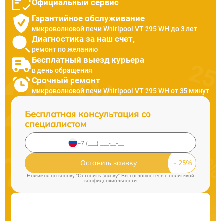
Официальный сервис
Гарантийное обслуживание
микроволновой печи Whirlpool VT 295 WH до 3 лет
Диагностика за наш счет,
ремонт по желанию
Бесплатный выезд курьера
в день обращения
Срочный ремонт
микроволновой печи Whirlpool VT 295 WH от 35 минут
Бесплатная консультация со
специалистом
Оставить заявку
Нажимая на кнопку "Оставить заявку" Вы соглашаетесь c
политикой
конфиденциальности