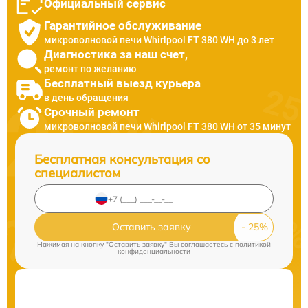
Официальный сервис
Гарантийное обслуживание
микроволновой печи Whirlpool FT 380 WH до 3 лет
Диагностика за наш счет,
ремонт по желанию
Бесплатный выезд курьера
в день обращения
Срочный ремонт
микроволновой печи Whirlpool FT 380 WH от 35 минут
Бесплатная консультация со
специалистом
Оставить заявку
Нажимая на кнопку "Оставить заявку" Вы соглашаетесь c
политикой
конфиденциальности