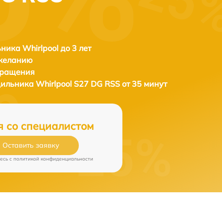
ника Whirlpool до 3 лет
 желанию
бращения
дильника
Whirlpool S27 DG RSS от 35 минут
я со специалистом
Оставить заявку
есь c
политикой конфиденциальности