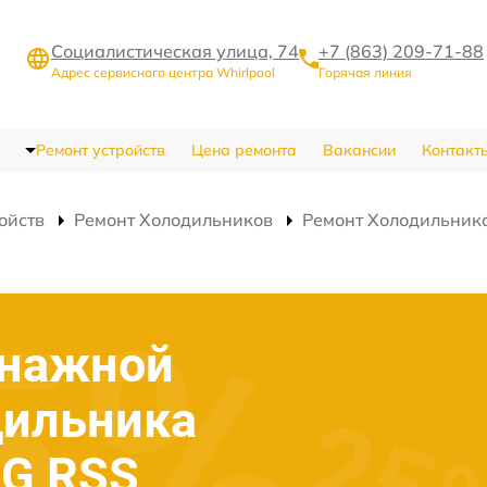
Социалистическая улица, 74
+7 (863) 209-71-88
Адрес сервисного центра Whirlpool
Горячая линия
Ремонт устройств
Цена ремонта
Вакансии
Контакт
ойств
Ремонт Холодильников
Ремонт Холодильник
енажной
дильника
DG RSS