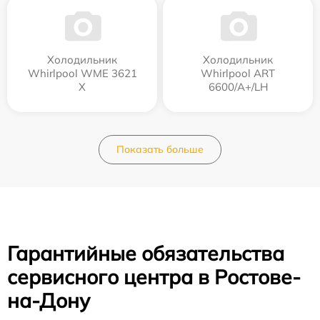
Холодильник
Холодильник
Whirlpool WME 3621
Whirlpool ART
X
6600/A+/LH
Показать больше
Гарантийные обязательства
сервисного центра в Ростове-
на-Дону